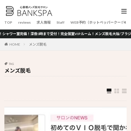
TOP
reviews
求人情報
Staff
WEB予約（ホットペッパークーポン
ー室完備！深夜0時まで受付！完全個室VIPルーム！メンズ脱毛大阪/ブラジリアンワ
HOME
メンズ脱毛
TAG
メンズ脱毛