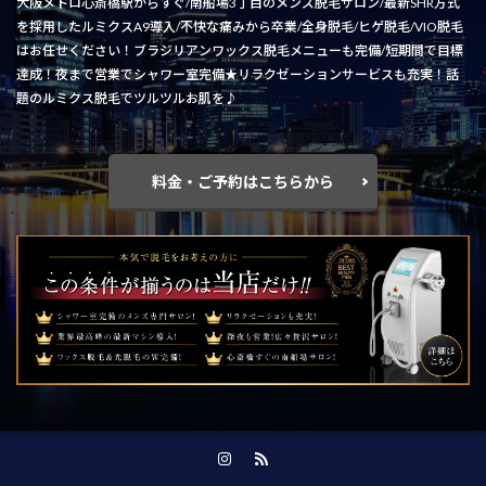
大阪メトロ心斎橋駅からすぐ/南船場3丁目のメンズ脱毛サロン/最新SHR方式
を採用したルミクスA9導入/不快な痛みから卒業/全身脱毛/ヒゲ脱毛/VIO脱毛
はお任せください！ブラジリアンワックス脱毛メニューも完備/短期間で目標
達成！夜まで営業でシャワー室完備★リラクゼーションサービスも充実！話
題のルミクス脱毛でツルツルお肌を♪
料金・ご予約はこちらから