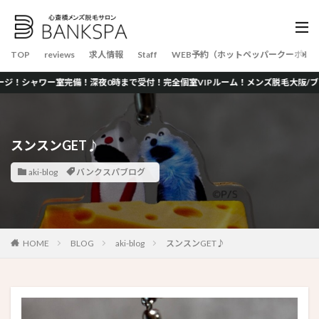
TOP
reviews
求人情報
Staff
WEB予約（ホットペッパークーポン
ー室完備！深夜0時まで受付！完全個室VIPルーム！メンズ脱毛大阪/ブラジリアン
スンスンGET♪
aki-blog
バンクスパブログ
HOME
BLOG
aki-blog
スンスンGET♪